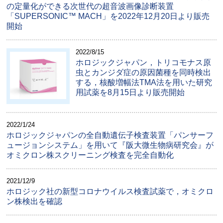
の定量化ができる次世代の超音波画像診断装置
「SUPERSONIC™ MACH」を2022年12月20日より販売
開始
2022/8/15
ホロジックジャパン，トリコモナス原
虫とカンジダ症の原因菌種を同時検出
する，核酸増幅法TMA法を用いた研究
用試薬を8月15日より販売開始
2022/1/24
ホロジックジャパンの全自動遺伝子検査装置「パンサーフ
ュージョンシステム」を用いて『阪大微生物病研究会』が
オミクロン株スクリーニング検査を完全自動化
2021/12/9
ホロジック社の新型コロナウイルス検査試薬で，オミクロ
ン株検出を確認