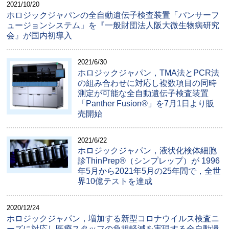
2021/10/20
ホロジックジャパンの全自動遺伝子検査装置「パンサーフ
ュージョンシステム」を『一般財団法人阪大微生物病研究
会』が国内初導入
2021/6/30
ホロジックジャパン，TMA法とPCR法
の組み合わせに対応し複数項目の同時
測定が可能な全自動遺伝子検査装置
「Panther Fusion®」を7月1日より販
売開始
2021/6/22
ホロジックジャパン，液状化検体細胞
診ThinPrep®（シンプレップ）が 1996
年5月から2021年5月の25年間で，全世
界10億テストを達成
2020/12/24
ホロジックジャパン，増加する新型コロナウイルス検査ニ
ーズに対応し医療スタッフの負担軽減を実現する全自動遺