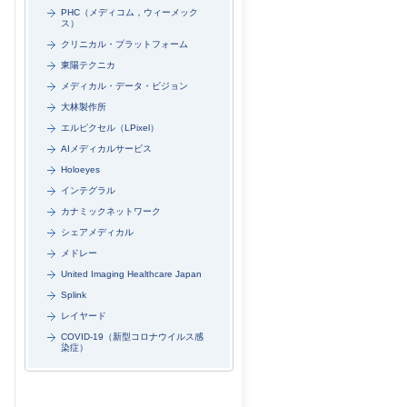
PHC（メディコム，ウィーメック
ス）
クリニカル・プラットフォーム
東陽テクニカ
メディカル・データ・ビジョン
大林製作所
エルピクセル（LPixel）
AIメディカルサービス
Holoeyes
インテグラル
カナミックネットワーク
シェアメディカル
メドレー
United Imaging Healthcare Japan
Splink
レイヤード
COVID-19（新型コロナウイルス感
染症）