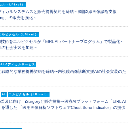
ル（LPixel）
ディカルシステムズと販売提携契約を締結～胸部X線画像診断支援
reening」の販売を強化～
エルピクセル（LPixel）
I技術をエルピクセルが「EIRL AI パートナープログラム」で製品化～
Iの社会実装を加速～
AIメディカルサービス
と戦略的な業務提携契約を締結〜内視鏡画像診断支援AIの社会実装のた
AI
エルピクセル（LPixel）
及に向け，iSurgeryと販売提携～医療AIプラットフォーム「EIRL AI
した 「医用画像解析ソフトウェアChest Bone Indicator」の提供