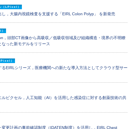
（LPixel）
大腸内視鏡検査を支援する「EIRL Colon Polyp」 を新発売
l）
entation，頭部CT画像から高吸収／低吸収領域及び組織構造・境界の不明瞭
となった新モデルをリリース
ixel）
るEIRLシリーズ，医療機関への新たな導入方法としてクラウド型サー
エルピクセル，人工知能（AI）を活用した感染症に対する創薬技術の共
計画の事前確認制度（IDATEN制度）を活用し，EIRL Chest