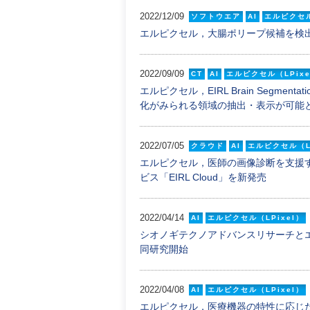
2022/12/09
ソフトウエア
AI
エルピクセル
エルピクセル，大腸ポリープ候補を検出し，
2022/09/09
CT
AI
エルピクセル（LPixe
エルピクセル，EIRL Brain Segm
化がみられる領域の抽出・表示が可能
2022/07/05
クラウド
AI
エルピクセル（LP
エルピクセル，医師の画像診断を支援す
ビス「EIRL Cloud」を新発売
2022/04/14
AI
エルピクセル（LPixel）
シオノギテクノアドバンスリサーチと
同研究開始
2022/04/08
AI
エルピクセル（LPixel）
エルピクセル，医療機器の特性に応じた変更