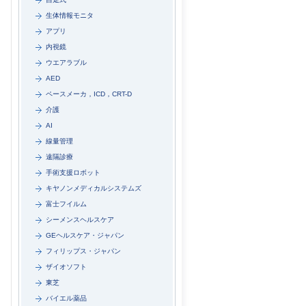
生体情報モニタ
アプリ
内視鏡
ウエアラブル
AED
ペースメーカ，ICD，CRT-D
介護
AI
線量管理
遠隔診療
手術支援ロボット
キヤノンメディカルシステムズ
富士フイルム
シーメンスヘルスケア
GEヘルスケア・ジャパン
フィリップス・ジャパン
ザイオソフト
東芝
バイエル薬品