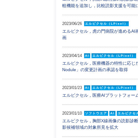
較機能を追加し，比較読影支援を可能
2023/06/26
エルピクセル（LPixel）
エルピクセル，虎の門病院が進めるAI画
画
2023/04/14
AI
エルピクセル（LPixel）
エルピクセル，医療機器の特性に応じた変更
Nodule」の変更計画の承認を取得
2023/01/23
AI
エルピクセル（LPixel）
エルピクセル，医療AIプラットフォー
2023/01/10
ソフトウエア
AI
エルピクセル
エルピクセル，胸部X線画像の読影診断を支援
影候補領域の対象所見を拡大