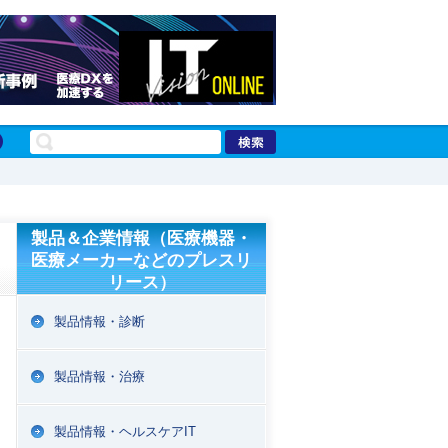
製品＆企業情報（医療機器・
医療メーカーなどのプレスリ
リース）
製品情報・診断
製品情報・治療
製品情報・ヘルスケアIT