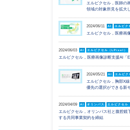
エルピクセル，医師の画
領域の対象所見を拡大
2024/06/11
AI
エルピクセ
エルピクセル，医療画像
2024/06/03
AI
エルピクセル（LPixel）
エルピクセル，医療画像診断支援AI「
2024/05/21
AI
エルピクセ
エルピクセル，胸部X線画像
優先の選択ができる新
2024/04/09
AI
オリンパス
エルピクセル（
エルピクセル，オリンパス社と腹腔鏡
する共同事業契約を締結