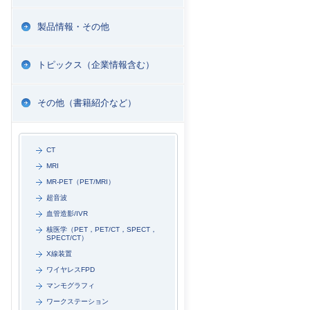
製品情報・その他
トピックス（企業情報含む）
その他（書籍紹介など）
CT
MRI
MR-PET（PET/MRI）
超音波
血管造影/IVR
核医学（PET，PET/CT，SPECT，
SPECT/CT）
X線装置
ワイヤレスFPD
マンモグラフィ
ワークステーション