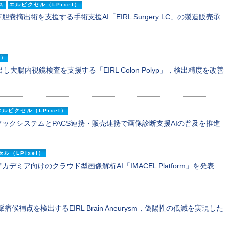
ス
エルピクセル（LPixel）
嚢摘出術を支援する手術支援AI「EIRL Surgery LC」の製造販売承
l）
腸内視鏡検査を支援する「EIRL Colon Polyp」，検出精度を改善
エルピクセル（LPixel）
ックシステムとPACS連携・販売連携で画像診断支援AIの普及を推進
ル（LPixel）
デミア向けのクラウド型画像解析AI「IMACEL Platform」を発表
補点を検出するEIRL Brain Aneurysm，偽陽性の低減を実現した