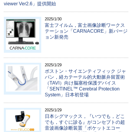
viewer Ver2.6」提供開始
2025/1/30
富士フイルム，富士画像診断ワークス
テーション「CARNACORE」新バージ
ョン新発売
2025/1/29
ボストン・サイエンティフィック ジャ
パン，経カテーテル的大動脈弁留置術
（TAVI）向け脳塞栓保護デバイス
「SENTINEL™ Cerebral Protection
System」日本初登場
2025/1/29
日本シグマックス，『いつでも，どこ
でも，すぐに診る』がコンセプトの超
音波画像診断装置「ポケットエコー