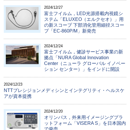
2024/12/27
富士フイルム，LED光源搭載内視鏡シ
ステム「ELUXEO（エルクセオ）」用
の新スコープ 下部消化管用細径スコー
プ「EC-860P/M」新発売
2024/12/24
富士フイルム，健診サービス事業の新
拠点「NURA Global Innovation
Center（ニューラ グローバル イノベー
ション センター）」をインドに開設
2024/12/23
NTTプレシジョンメディシンとインテグリティ・ヘルスケ
アが資本提携
2024/12/20
オリンパス，外来用イメージングプラ
ットフォーム「VISERA S」を日本国内
で発売