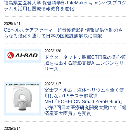
福島県立医科大学 保健科学部 FileMaker キャンパスプログ
ラムを活用し医療情報教育を進化
2025/1/21
GEヘルスケアファーマ，超音波造影剤情報提供体制のさ
らなる強化を通じて日本の医療課題解決に貢献
2025/1/20
ドクターネット，胸部CT画像の関心領
域を抽出する読影支援AIエンジンをリ
リース
2025/1/17
富士フイルム，液体ヘリウムを全く使
用しない1.5テスラ超電導
MRI「ECHELON Smart ZeroHelium」
が第7回日本医療研究開発大賞にて「経
済産業大臣賞」を受賞
2025/1/14