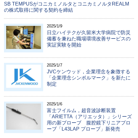
SB TEMPUSがコニカミノルタとコニカミノルタREALM
の株式取得に関する契約を締結
2025/1/9
日立ハイテクが久留米大学病院で防災
備蓄を兼ねた職場環境改善サービスの
実証実験を開始
2025/1/7
JVCケンウッド，企業理念を象徴する
「企業理念シンボルマーク」を新たに
制定
2025/1/6
富士フイルム，超音波診断装置
「ARIETTA（アリエッタ）」シリーズ
用の新プローブ 腹腔鏡下リニアプロ
ーブ「L43LAP プローブ」新発売