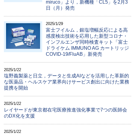
miruco」より，新機種「CL5」を2月3
日（月）発売
2025/1/29
富士フイルム，銀塩増幅反応による高
感度検出技術を応用した新型コロナ・
インフルエンザ同時検査キット「富士
ドライケム IMMUNO AG カートリッジ
COVID-19/FluAB」新発売
2025/1/22
塩野義製薬と日立，データと生成AIなどを活用した革新的
な医薬品・ヘルスケア業界向けサービス創出に向けた業務
提携を開始
2025/1/22
レイヤードが東京都在宅医療推進強化事業で7つの医師会
のDX化を支援
2025/1/22