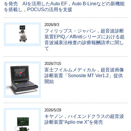
を発売 AIを活用したAuto EF，Auto B-Lineなどの新機能
を搭載し，POCUSの活用を支援
2026/8/3
フィリップス・ジャパン，超音波診断
装置EPIQ／Affinitiシリーズにおける超
音波減衰法検査の診療報酬請求に関し
て
2026/7/15
富士フイルムメディカル，超音波画像
診断装置「Sonosite MT Ver1.2」提供
開始
2026/5/29
キヤノン，ハイエンドクラスの超音波
診断装置“Aplio me X”を発売