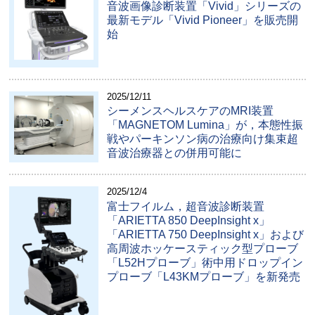
音波画像診断装置「Vivid」シリーズの
最新モデル「Vivid Pioneer」を販売開
始
2025/12/11
シーメンスヘルスケアのMRI装置
「MAGNETOM Lumina」が，本態性振
戦やパーキンソン病の治療向け集束超
音波治療器との併用可能に
2025/12/4
富士フイルム，超音波診断装置
「ARIETTA 850 DeepInsight x」
「ARIETTA 750 DeepInsight x」および
高周波ホッケースティック型プローブ
「L52Hプローブ」術中用ドロップイン
プローブ「L43KMプローブ」を新発売