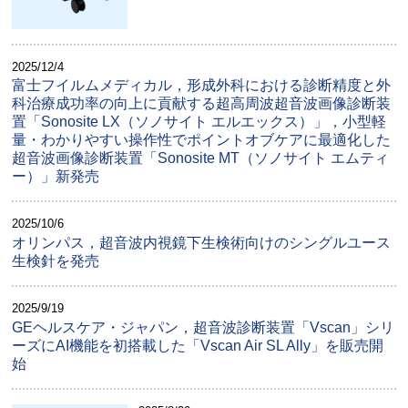
2025/12/4
富士フイルムメディカル，形成外科における診断精度と外
科治療成功率の向上に貢献する超高周波超音波画像診断装
置「Sonosite LX（ソノサイト エルエックス）」，小型軽
量・わかりやすい操作性でポイントオブケアに最適化した
超音波画像診断装置「Sonosite MT（ソノサイト エムティ
ー）」新発売
2025/10/6
オリンパス，超音波内視鏡下生検術向けのシングルユース
生検針を発売
2025/9/19
GEヘルスケア・ジャパン，超音波診断装置「Vscan」シリ
ーズにAI機能を初搭載した「Vscan Air SL Ally」を販売開
始