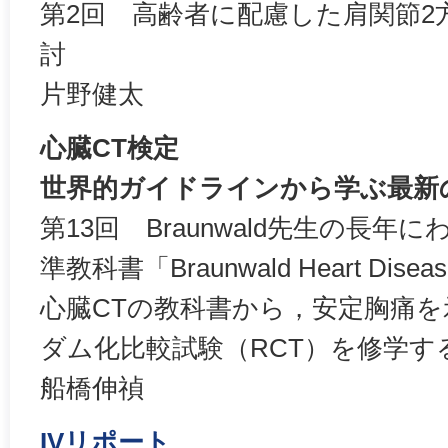
第2回 高齢者に配慮した肩関節2
討
片野健太
心臓CT検定
世界的ガイドラインから学ぶ最新
第13回 Braunwald先生の長
準教科書「Braunwald Heart Di
心臓CTの教科書から，安定胸痛
ダム化比較試験（RCT）を修学す
船橋伸禎
IVリポート