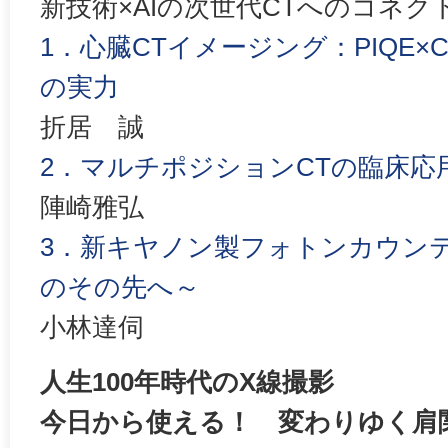
新技術×AIの次世代CTへのコネク
1．心臓CTイメージング：PIQE×CLEAR
の実力
折居 誠
2．マルチポジションCTの臨床応
陣崎雅弘
3．新キヤノン製フォトンカウンティン
のその先へ～
小林達伺
人生100年時代のX線撮影
今日から使える！ 変わりゆく肩