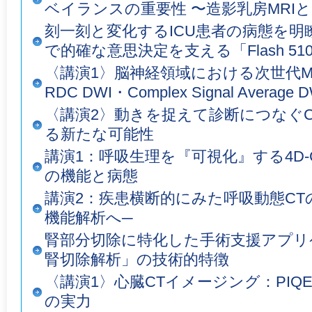
ベイランスの重要性 〜造影乳房MRIと
刻一刻と変化するICU患者の病態を明
で的確な意思決定を支える「Flash 510
〈講演1〉脳神経領域における次世代MRI
RDC DWI・Complex Signal Avera
〈講演2〉動きを捉えて診断につなぐCa
る新たな可能性
講演1：呼吸生理を『可視化』する4D
の機能と病態
講演2：疾患横断的にみた呼吸動態CT
機能解析へ─
腎部分切除に特化した手術支援アプリケ
腎切除解析」の技術的特徴
〈講演1〉心臓CTイメージング：PIQE × CL
の実力