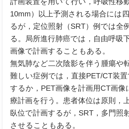
計画装置を用いて行い，呼吸性移動
10mm）以上予測される場合には
るが，定位照射（SRT）例では全
る。局所進行肺癌では，自由呼吸
画像で計画することもある。
無気肺など二次陰影を伴う腫瘍や
難しい症例では，直接PET/CT装
するか，PET画像を計画用CT画
療計画を行う。患者体位は原則，
臥位で計画するが，SRT，多門照
させることもある。