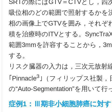
SRTの際にはGTV＝CTVとし，
吸位相のどの範囲で照射するかを
相の画像上でGTVを囲み，それぞ
積を治療時のITVとする。SyncT
範囲3mmを許容することから，3m
する。
リスク臓器の入力は，三次元放射
3
｢Pinnacle
｣（フィリップス社製，
の“Auto-Segmentation”を用い
症例1：Ⅲ期非小細胞肺癌に対