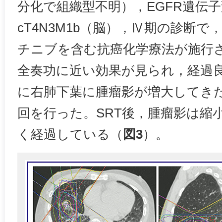
分化で組織型不明），EGFR遺伝子変
cT4N3M1b（脳），Ⅳ期の診断で，
チニブを含む抗癌化学療法が施行
全奏功に近い効果が見られ，経過
に右肺下葉に腫瘤影が増大してきたため
回を行った。SRT後，腫瘤影は縮
く経過している（
図3
）。