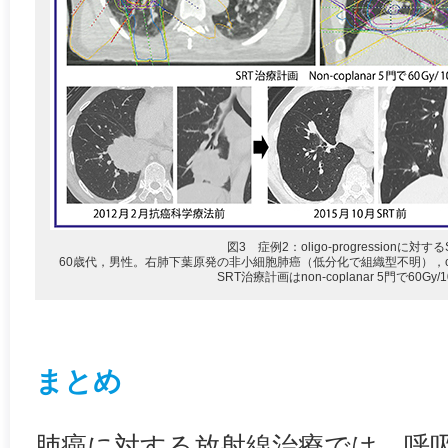
図3 症例2：oligo-progressionに対す
60歳代，男性。右肺下葉原発の非小細胞肺癌（低分化で組織型不明），c
SRT治療計画はnon-coplanar 5門で60Gy
まとめ
肺癌に対する放射線治療では，呼