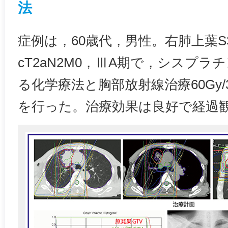
法
症例は，60歳代，男性。右肺上葉S
cT2aN2M0，ⅢA期で，シスプ
る化学療法と胸部放射線治療60Gy
を行った。治療効果は良好で経過