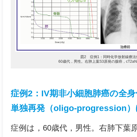
図2 症例1：同時化学放射線療法
60歳代，男性。右肺上葉S3原発の腺癌，cT2aN
症例2：IV期非小細胞肺癌の全
単独再発（oligo-progressio
症例は，60歳代，男性。右肺下葉