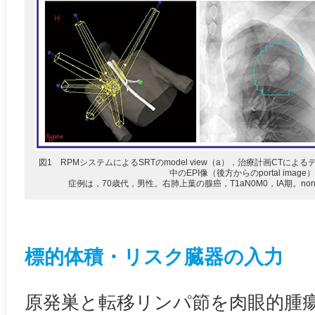
図1 RPMシステムによるSRTのmodel view（a），治療計画CTに
中のEPI像（後方からのportal image
症例は，70歳代，男性。右肺上葉の腺癌，T1aN0M0，IA期。non-co
標的体積・リスク臓器の入力
原発巣と転移リンパ節を肉眼的腫瘍