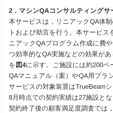
2．マシンQAコンサルティングサ
本サービスは，リニアックQA体
トおよび助言を行う。本サービス
ニアックQAプログラム作成に費
つ効率的なQA実施などの効果が
を
図4
に示す。ご施設には約200
QAマニュアル（案）やQA用プラ
サービスの対象装置はTrueBeam
8月時点での契約実績は27施設と
契約終了後の顧客満足度調査では，1