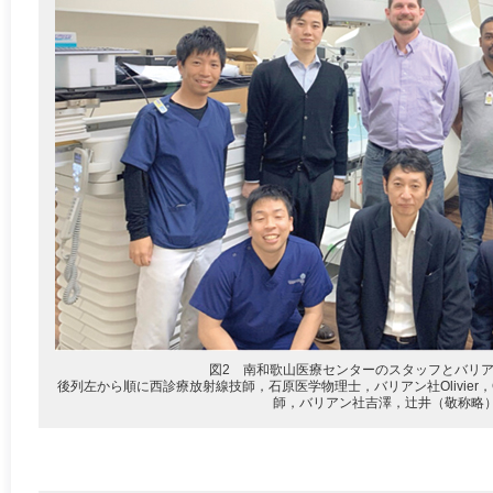
図2 南和歌山医療センターのスタッフとバリ
後列左から順に西診療放射線技師，石原医学物理士，バリアン社Olivier，C
師，バリアン社吉澤，辻井（敬称略