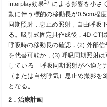
2）
interplay効果
による影響を小さ
動に伴う標的の移動長が0.5cm程
同期照射，息止め照射，自由呼吸
る。吸引式固定具作成後，4D-CT撮
呼吸時の移動長の確認，(2) 外部
を代替可能か，(3) 呼吸同期照射
している。呼吸同期照射が不適と
（または自然呼気）息止め撮影を3
となる。
2．治療計画