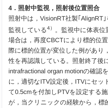
4．照射中監視，照射後位置照合
照射中は，VisionRT社製｢Alig
4）
監視している
。監視中に体表位
場合は，再度CBCTにより標的位
際に標的位置が変位した例があり
性を再認識している。照射終了後に
intrafractional organ mot
に，適切なITV設定後，ITVにセ
て0.5cmを付加しPTVを設定す
が，当クリニックの経験から，標