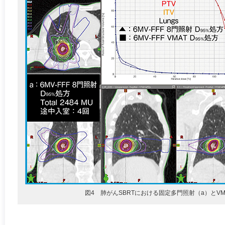
図4 肺がんSBRTにおける固定多門照射（a）とVM