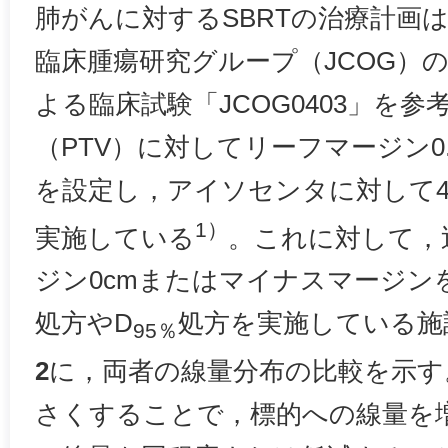
肺がんに対するSBRTの治療計画
臨床腫瘍研究グループ（JCOG）
よる臨床試験「JCOG0403」を
（PTV）に対してリーフマージン0
を設定し，アイソセンタに対して48
1）
実施している
。これに対して，
ジン0cmまたはマイナスマージン
処方やD
処方を実施している施
95％
2
に，両者の線量分布の比較を示す
さくすることで，標的への線量を