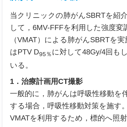
当クリニックの肺がんSBRTを紹
して，6MV-FFFを利用した強度
（VMAT）による肺がんSBRTを
はPTV D
に対して48Gy/4回も
95％
いる。
1．治療計画用CT撮影
一般的に，肺がんは呼吸性移動を伴
する場合，呼吸性移動対策を施す
VMATを利用するため，標的へ照