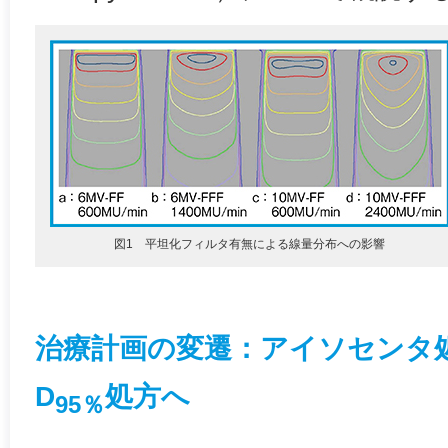
図1 平坦化フィルタ有無による線量分布への影響
治療計画の変遷：アイソセンタ
D
処方へ
95％