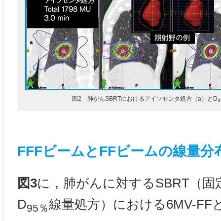
図2 肺がんSBRTにおけるアイソセンタ処方（a）とD
FFFビームとFFビームの線量分
図3
に，肺がんに対するSBRT（固定8
D
線量処方）における6MV-FFと
95％