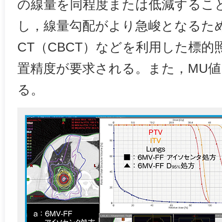
の線量を同程度または低減するこ
し，線量勾配がより急峻となるため，c
CT（CBCT）などを利用した標
置精度が要求される。また，MU
る。