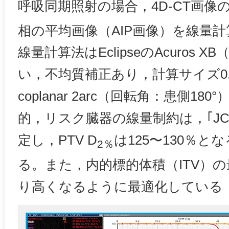
呼吸同期照射の場合，4D-CT画像
相の平均画像（AIP画像）を線量
線量計算法はEclipseのAcuros XB（d
い，不均質補正あり，計算サイズ0.
coplanar 2arc（回転角：患側1
的，リスク臓器の線量制約は，｢JCO
定し，PTV D
は125〜130％
2％
る。また，内的標的体積（ITV）
り高くなるように最適化している