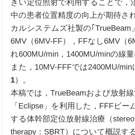
きい定位照射で利用することで，
中の患者位置精度の向上が期待さ
カルシステムズ社製の｢TrueBea
6MV（6MV-FF），FFなし6MV（
れ600MU/min，1400MU/mi
また，10MV-FFFでは2400MU/
1
）。
本稿では，TrueBeamおよび放射
「Eclipse」を利用した，FFF
する体幹部定位放射線治療（stereotactic
therapy：SBRT）について概説す