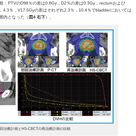
TVのD98％の差は0.8Gy，D2％の差は0.3Gy，rectumおよび
％，4.3％，V17.5Gyの差はそれぞれ2.3％，10.4％でbladderにおいては
囲内となった（
図4 右下
）。
初回治療計画とHS-CBCTの再治療計画の比較