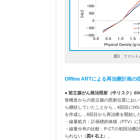
図3 ファントム
Offline ARTによる再治療計画の
● 前立腺がん根治照射（中リスク）60G
骨構造からの前立腺の照射位置において
ら継続していたことから，4回目にHS
を作成し，8回目から再治療を開始した
・線量処方：計画標的体積（PTV）に
・線量分布の比較：P-CTの初回治療
られない（
図4 右上
）。