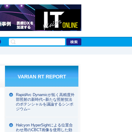
VARIAN RT REPORT
RapidArc Dynamicが拓く高精度外
部照射の新時代─新たな照射技法
のポテンシャルを議論するシンポ
ジウム─
Halcyon HyperSightによる位置合
わせ用のCBCT画像を使用した効