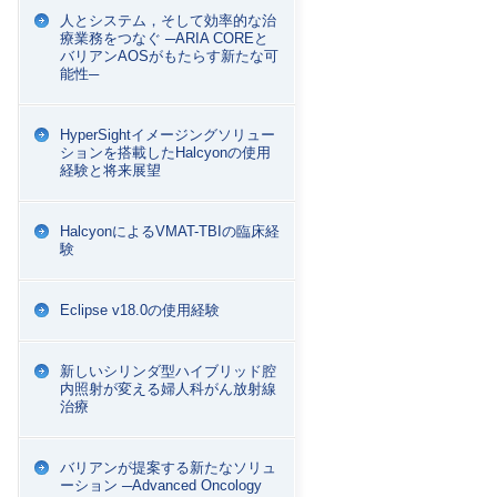
人とシステム，そして効率的な治
療業務をつなぐ ─ARIA COREと
バリアンAOSがもたらす新たな可
能性─
HyperSightイメージングソリュー
ションを搭載したHalcyonの使用
経験と将来展望
HalcyonによるVMAT-TBIの臨床経
験
Eclipse v18.0の使用経験
新しいシリンダ型ハイブリッド腔
内照射が変える婦人科がん放射線
治療
バリアンが提案する新たなソリュ
ーション ─Advanced Oncology