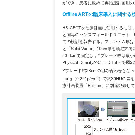
ができ，患者に改めて再治療計画用の
Offline ARTの臨床導入に関する
HS-CBCTを治療計画に使用するには，
と同等のハンスフィールドユニット（
ての検討を報告する。ファントム厚は，Sun Nuc
と「Solid Water」10cm厚を頭
53.8cmで固定し，Yブレード幅は最小
Physical DensityのCT-ED Tableを
図3
Yブレード幅28cmの組み合わせとなったが，Ph
3
Lung（0.291g/cm
）で約30HUの差を
療計画装置「Eclipse」に別途登録