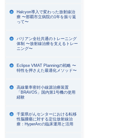
Halcyon導入で変わった放射線治
療 〜那覇市立病院の1年を振り返
って〜
バリアン全社共通のトレーニング
体制 〜放射線治療を支えるトレー
ニング〜
Eclipse VMAT Planningの戦略 〜
特性を押さえた最適化メソッド〜
高線量率密封小線源治療装置
「BRAVOS」国内第1号機の使用
経験
千葉県がんセンターにおける転移
性脳腫瘍に対する定位放射線治
療：HyperArcの臨床運用と活用