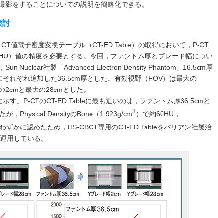
撮影をすることについての説明を簡略化できる。
検討
CT値電子密度変換テーブル（CT-ED Table）の取得において，P-CT
HU）値の精度を必要とする。今回，ファントム厚とブレード幅につい
lear社製「Advanced Electron Density Phantom」16.5cm厚
尾方向にそれぞれ追加した36.5cm厚とした。有効視野（FOV）は最大の
の2cmと最大の28cmとした。
に示す。P-CTのCT-ED Tableに最も近いのは，ファントム厚36.5cmと
3
ysical DensityのBone（1.923g/cm
）で約60HU，
わずかに認めたため，HS-CBCT専用のCT-ED Tableをバリアン社製治
して運用している。