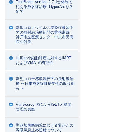
TrueBeam Version 2.7 1台体制で
行える放射線治療─HyperArcを含
めて
新型コロナウイルス感染症蔓延下
での放射線治療部門の業務継続
神戸市立医療センター中央市民病
院の対策
Ⅲ期非小細胞肺癌に対するIMRT
およびVMATの有効性
新型コロナ感染流行下の放射線治
療 〜日本放射線腫瘍学会の取り組
み〜
VariSource iXによるIGBTと精度
管理の実際
聖路加国際病院における乳がんの
深吸気息止め照射について