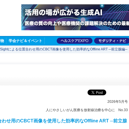
版物
学会ナビ＆イベント
yperSightによる位置合わせ用のCBCT画像を使用した効率的なOffline ART ─前立腺編─
2026年5月号
人にやさしいがん医療を放射線治療を中心に No.33
る位置合わせ用のCBCT画像を使用した効率的なOffline ART ─前立腺