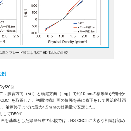
厚とブレード幅によるCT-ED Tableの比較
症例
y/20回
，腹背方向（Vrt）と頭尾方向（Lng）で約10mmの移動量が初回か
-CBCTを取得した。初回治療計画の輪郭を基に修正をして再治療計画
。治療終了までは最大4.5ｍｍの移動量で安定した。
対してD50％
計画を基準とした線量分布の比較では，HS-CBCTに大きな相違は認め