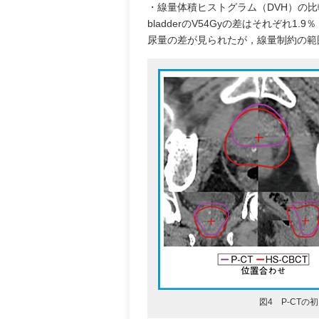
・線量体積ヒストグラム（DVH）の比較：P
bladderのV54Gyの差はそれぞれ1.9
尿量の差が見られたが，線量制約の範
図4 P-CTの