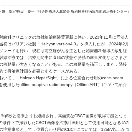
不破 端宏/原田 慶一（社会医療法人北腎会 坂泌尿器科病院放射線治療センター）
線科クリニックの放射線治療装置更新に伴い，2023年11月に同法人
リアン社製「Halcyon version4.0」を導入したが，2024年2月
ht」へアップグレードを行い，現在は前立腺がんを主とした泌尿器科領域の放射線
射線治療では，治療期間中に直腸の状態や膀胱の尿量変化などさまざ
の移動量が大きくなることがある。この移動量を補正し，また，隣接
的で再治療計画を必要とするケースがある。
「Halcyon HyperSight」による位置合わせ用のcone-beam
使用したoffline adaptive radiotherapy（Offline ART）について紹介
CT撮影時間が約6秒と従来よりも短縮され，高画質なCBCT画像が取得可能となっ
定の条件下で撮影したCBCT画像を治療計画用として使用可能となる旨の
注意事項として，位置合わせ用のCBCTについては，125kV以上かつ