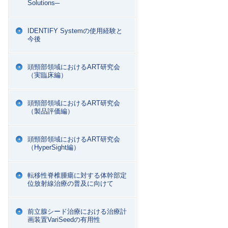
Solutions─
IDENTIFY Systemの使用経験と
今後
頭頸部領域におけるART研究会
（実臨床編）
頭頸部領域におけるART研究会
（製品評価編）
頭頸部領域におけるART研究会
（HyperSight編）
転移性脊椎腫瘍に対する体幹部定
位放射線治療の普及に向けて
前立腺シード治療における治療計
画装置VariSeedの有用性