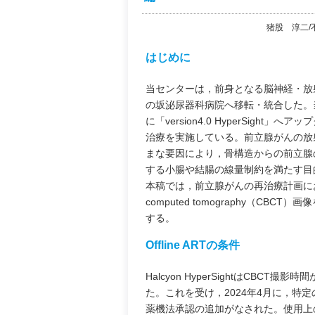
猪股 淳二/
はじめに
当センターは，前身となる脳神経・放射
の坂泌尿器科病院へ移転・統合した。当初はバ
に「version4.0 HyperSig
治療を実施している。前立腺がんの放
まな要因により，骨構造からの前立腺
する小腸や結腸の線量制約を満たす目
本稿では，前立腺がんの再治療計画において，
computed tomography（CBCT）画像を
する。
Offline ARTの条件
Halcyon HyperSightはCB
た。これを受け，2024年4月に，特
薬機法承認の追加がなされた。使用上の