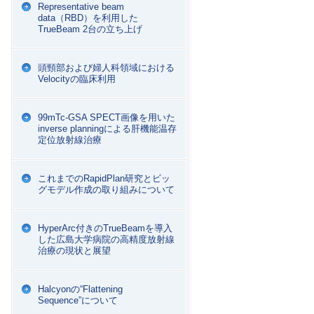
Representative beam
data（RBD）を利用した
TrueBeam 2台の立ち上げ
頭頸部および婦人科領域における
Velocityの臨床利用
99mTc-GSA SPECT画像を用いた
inverse planningによる肝機能温存
定位放射線治療
これまでのRapidPlan研究とビッ
グモデル作成の取り組みについて
HyperArc付きのTrueBeamを導入
した広島大学病院の高精度放射線
治療の現状と展望
Halcyonの“Flattening
Sequence”について