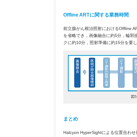
Offline ARTに関する業務時間
前立腺がん根治照射におけるOfflin
を省略でき，画像融合に約5分，輪郭描
クに約10分，照射準備に約15分を要
図5
まとめ
Halcyon HyperSightによる位置