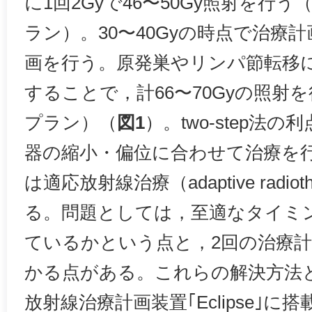
に1回2Gyで46〜50Gy照射を行
ラン）。30〜40Gyの時点で治療
画を行う。原発巣やリンパ節転移に絞
することで，計66〜70Gyの照射
プラン）（
図1
）。two-step法
器の縮小・偏位に合わせて治療を
は適応放射線治療（adaptive radio
る。問題としては，至適なタイミ
ているかという点と，2回の治療
かる点がある。これらの解決方法
放射線治療計画装置｢Eclipse｣に