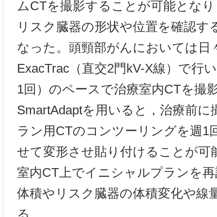
ムCTを撮影することが可能となり
リスク臓器の形状や位置を確認す
なった。頭頸部がんにおいては日
ExacTrac（直交2門kV-X線）で
1回）のペースで治療室内CTを撮
SmartAdaptを用いると，治療
ラン用CTのコンツーリングを週1
せて変形させ貼り付けることが可
室内CT上でイニシャルプランを
体積やリスク臓器の体積変化や線
る。