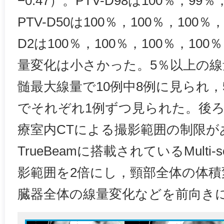
−0.47）。PTV-D98は100％，99
PTV-D50は100％，100％，100％，
D2は100％，100％，100％，100
量変化は小さかった。5％以上の線
髄最大線量で10例中8例に見られ，5週
でそれぞれ1例ずつ見られた。後
療室内CTによる撮影範囲の制限が
TrueBeamに搭載されているMulti-
影範囲を2倍にし，頸部全体の体
臓器全体の線量変化などを前向き