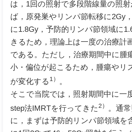
は，1回の照射で多段階線量の照
ば，原発巣やリンパ節転移に2Gy
に1.8Gy，予防的リンパ節領域に1
きるため，理論上は一度の治療計
である。ただし，治療期間中に腫
小・偏位が起こるため，腫瘍やリ
1）
が変化する
。
そこで当院では，照射期間中に一度
2）
step法IMRTを行ってきた
。通常
に，まずは予防的リンパ節領域を