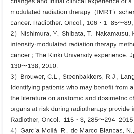
changes and initial clinical experience of a
modulated radiation therapy（IMRT）schem
cancer. Radiother. Oncol., 106・1, 85〜89,
2）Nishimura, Y., Shibata, T., Nakamatsu, K.
intensity-modulated radiation therapy met
cancer ; The Kinki University experience. J
130〜138, 2010.
3）Brouwer, C.L., Steenbakkers, R.J., Langen
Identifying patients who may benefit from 
the literature on anatomic and dosimetric
organs at risk during radiotherapy provide 
Radiother, Oncol., 115・3, 285〜294, 2015
4）García-Mollá, R., de Marco-Blancas, N., 