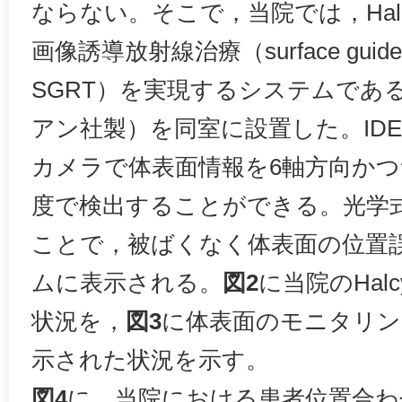
ならない。そこで，当院では，Hal
画像誘導放射線治療（surface guided ra
SGRT）を実現するシステムである「
アン社製）を同室に設置した。IDEN
カメラで体表面情報を6軸方向か
度で検出することができる。光学
ことで，被ばくなく体表面の位置
ムに表示される。
図2
に当院のHalc
状況を，
図3
に体表面のモニタリン
示された状況を示す。
図4
に，当院における患者位置合わ