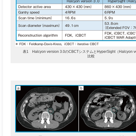
表1 Halcyon version 3.0のCBCTシステムとHyperSight（Halcyon ve
比較