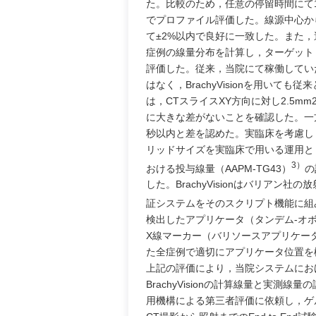
た。比較のため，任意の停留時間にて1
でプロファイル評価した。線源中心から
て±2%以内で良好に一致した。また，
症例の線量分布を計算し，ターゲット
評価した。従来，当院にて稼働してい
はなく，BrachyVisionを用い
は，CTスライスXY方向に対し2.5mm
に大きな差がないことを確認した。一方
秒以内と差を認めた。実臨床を考慮し，
リッドサイズを実臨床で用いる運用と
3）
おける投与線量（AAPM-TG43）
の
した。BrachyVisionはバリアン
証システムをそのスクリプト機能に組み
検出したアプリケータ（タンデム-オ
X線マーカー（バリソースアプリケータ
た全症例で適切にアプリケータ位置を
上記の評価により，当院システムにお
BrachyVisionの計算線量と実
用機構による第三者評価に依頼し，ゲ