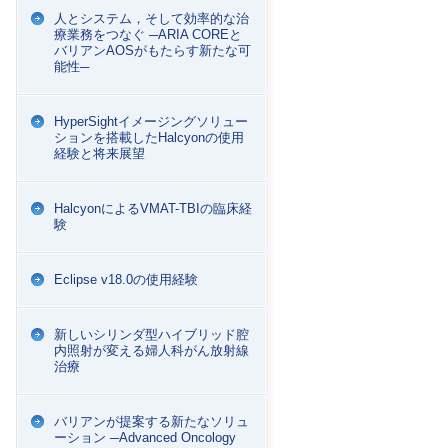
人とシステム，そして効率的な治
療業務をつなぐ ─ARIA COREと
バリアンAOSがもたらす新たな可
能性─
HyperSightイメージングソリュー
ションを搭載したHalcyonの使用
経験と将来展望
HalcyonによるVMAT-TBIの臨床経
験
Eclipse v18.0の使用経験
新しいシリンダ型ハイブリッド腔
内照射が変える婦人科がん放射線
治療
バリアンが提案する新たなソリュ
ーション ─Advanced Oncology