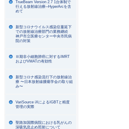
TrueBeam Version 2.7 1台体制で
行える放射線治療─HyperArcを含
めて
新型コロナウイルス感染症蔓延下
での放射線治療部門の業務継続
神戸市立医療センター中央市民病
院の対策
Ⅲ期非小細胞肺癌に対するIMRT
およびVMATの有効性
新型コロナ感染流行下の放射線治
療 〜日本放射線腫瘍学会の取り組
み〜
VariSource iXによるIGBTと精度
管理の実際
聖路加国際病院における乳がんの
深吸気息止め照射について