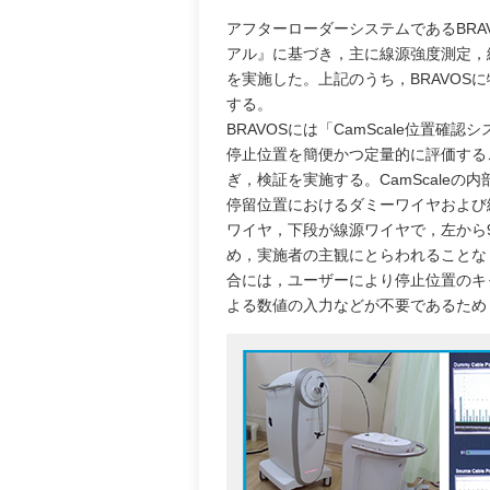
アフターローダーシステムであるBRA
アル』に基づき，主に線源強度測定，線源
を実施した。上記のうち，BRAVO
する。
BRAVOSには「CamScale位置確認シ
停止位置を簡便かつ定量的に評価すること
ぎ，検証を実施する。CamScaleの内
停留位置におけるダミーワイヤおよび
ワイヤ，下段が線源ワイヤで，左から90
め，実施者の主観にとらわれることな
合には，ユーザーにより停止位置のキ
よる数値の入力などが不要であるため