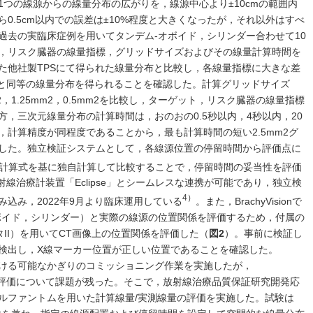
つの線源からの線量分布の広がりを，線源中心より±10cmの範囲内
0.5cm以内での誤差は±10%程度と大きくなったが，それ以外はすべ
過去の実臨床症例を用いてタンデム-オボイド，シリンダー合わせて10
，リスク臓器の線量指標，グリッドサイズおよびその線量計算時間を
た他社製TPSにて得られた線量分布と比較し，各線量指標に大きな差
ても従来と同等の線量分布を得られることを確認した。計算グリッドサイズ
2，1.25mm2，0.5mm2を比較し，ターゲット，リスク臓器の線量指標
，三次元線量分布の計算時間は，おのおの0.5秒以内，4秒以内，20
計算精度が同程度であることから，最も計算時間の短い2.5mm2グ
した。独立検証システムとして，各線源位置の停留時間から評価点に
計算式を基に独自計算して比較することで，停留時間の妥当性を評価
社の放射線治療計装置「Eclipse」とシームレスな連携が可能であり，独立検
4）
込み，2022年9月より臨床運用している
。また，BrachyVisionで
ボイド，シリンダー）と実際の線源の位置関係を評価するため，付属の
II）を用いてCT画像上の位置関係を評価した（
図2
）。事前に検証し
検出し，X線マーカー位置が正しい位置であることを確認した。
ける可能なかぎりのコミッショニング作業を実施したが，
測線量の評価について課題が残った。そこで，放射線治療品質保証研究開発応
ルファントムを用いた計算線量/実測線量の評価を実施した。試験は