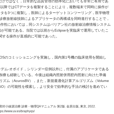
ングだけではなく，日常的な品質管理の効率化においても非常に有用であ
er.16以降ではCTデータを複製することにより，複数端末で同時に操作が
ータを3つに複製し，医師によるターゲットコンツーリング，医学物理
診療放射線技師によるアプリケータの再構成を同時進行することで，
)操作性においては，同システムはバリアン社の放射線治療情報システム
な連携が可能である。当院では以前からEclipseを実臨床で運用していたこ
計画に関する操作が直感的に可能であった。
.1およびBRAVOSのコミッショニングを実施し，国内第1号機の臨床使用を開始し
タンデム-オボイド，シリンダー症例以外に，付属のアプリケータである
加療も経験している。今後は組織内照射併用腔内照射に向けた準備
ム（AcurosBV），また，新規最適化計算アルゴリズム（Volume
ptimizer：VEGO）の可能性を模索し，より安全で効率的な手法の検討を進めてい
封小線源治療 診療・物理QAマニュアル 第2版. 金原出版, 東京, 2022.
ps://www.uv.es/braphyqs/