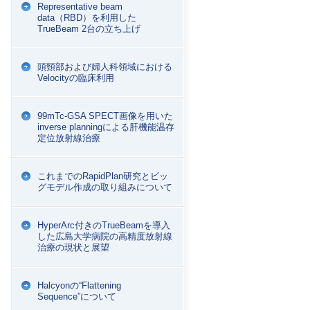
Representative beam
data（RBD）を利用した
TrueBeam 2台の立ち上げ
頭頸部および婦人科領域における
Velocityの臨床利用
99mTc-GSA SPECT画像を用いた
inverse planningによる肝機能温存
定位放射線治療
これまでのRapidPlan研究とビッ
グモデル作成の取り組みについて
HyperArc付きのTrueBeamを導入
した広島大学病院の高精度放射線
治療の現状と展望
Halcyonの“Flattening
Sequence”について