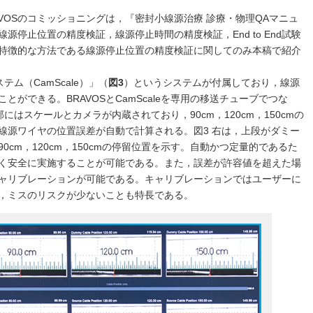
VOSのコミッショニングは，『密封小線源治療 診療・物理QAマニュ
停止位置の精度検証，線源停止時間の精度検証，End to End試験
Sに特徴的な方法である線源停止位置の精度検証に関してのみ本稿で紹介
ステム（CamScale）」（
図3
）というシステムが付属しており，線源
ができる。BRAVOSとCamScaleを専用の移送チューブでつな
部にはスケールとカメラが内蔵されており，90cm，120cm，150cmの
線源ワイヤの位置誤差が自動で計算される。図3 右は，上段がダミー
cm，120cm，150cmの停留位置を示す。自動かつ定量的であるた
く安全に実施することが可能である。また，誤差が許容値を超えた場
ャリブレーションが可能である。キャリブレーションではユーザーに
，ミスのリスクが少ないことも特長である。