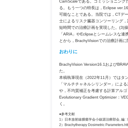
CamScaleである。コミッショニ
る。もう一つの特長は，Eclipse v
可能なことである。当院では，CTデ
士によるリスク臓器コンツーリング，
短時間での治療計画を実現した。(3
「ARIA」やEclipseとシームレス
とから，BrachyVisionでの治療
おわりに
BrachyVision Version16
た。
本稿執筆現在（2022年11月）では
「マルチチャネルシリンダー」による
や，不均質補正を考慮する計算アルゴリズ
Evolutionary Gradient O
く。
●参考文献
1）日本放射線腫瘍学会小線源治療部会, 編 : 密
2）Brachytherapy Dosimetric Parameters.htt