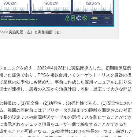
mScale実施風景（左）と実施画面（右）
のコミッショニングを終え，2022年4月28日に実臨床導入した。初期臨床症例
用いた症例であり，TPSを複数台用いてターゲット・リスク臓器の描
で業務の効率化にも努めた。事前に作成した運用マニュアルに則り医
理士が連携し，患者の入室から治療計画，照射，退室まで大きな問題
特長は，(1)安全性，(2)効率性，(3)操作性である。(1)安全性におい
る。毎回の照射前にはアプリケータ先端までの距離を測定および補正
ル長の設定ミスや線源移送ケーブルの選択ミスを防止することができ
に表示されるチェック項目をユーザー側で編集することができるた
成することが可能となる。(2)効率性における特長の一つは，前述した