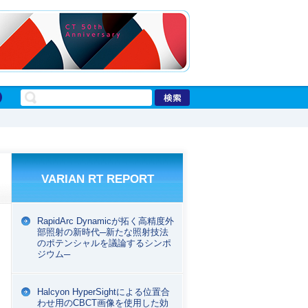
VARIAN RT REPORT
RapidArc Dynamicが拓く高精度外
部照射の新時代─新たな照射技法
のポテンシャルを議論するシンポ
ジウム─
Halcyon HyperSightによる位置合
わせ用のCBCT画像を使用した効