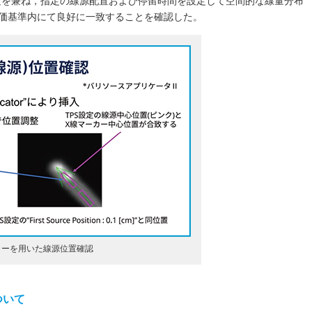
nd試験を兼ね，指定の線源配置および停留時間を設定して空間的な線量分布
価基準内にて良好に一致することを確認した。
カーを用いた線源位置確認
ついて