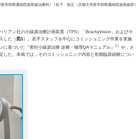
医学部附属病院放射線治療科） / 松下 矩正（京都大学医学部附属病院放射線部）
アン社の小線源治療計画装置（TPS）「BrachyVision」および小
導入した（
図1
）。若手スタッフを中心にコミッショニング作業を実施
1）
ンに基づいた『密封小線源治療 診療・物理QAマニュアル』
や，さ
定した。本稿では，そのコミッショニング内容と初期臨床経験につい