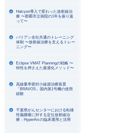
Halcyon導入で変わった放射線治
療 〜那覇市立病院の1年を振り返
って〜
バリアン全社共通のトレーニング
体制 〜放射線治療を支えるトレー
ニング〜
Eclipse VMAT Planningの戦略 〜
特性を押さえた最適化メソッド〜
高線量率密封小線源治療装置
「BRAVOS」国内第1号機の使用
経験
千葉県がんセンターにおける転移
性脳腫瘍に対する定位放射線治
療：HyperArcの臨床運用と活用