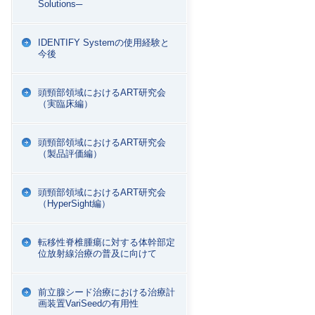
Solutions─
IDENTIFY Systemの使用経験と
今後
頭頸部領域におけるART研究会
（実臨床編）
頭頸部領域におけるART研究会
（製品評価編）
頭頸部領域におけるART研究会
（HyperSight編）
転移性脊椎腫瘍に対する体幹部定
位放射線治療の普及に向けて
前立腺シード治療における治療計
画装置VariSeedの有用性