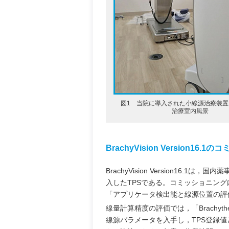
図1 当院に導入された小線源治療装置B
治療室内風景
BrachyVision Version16
BrachyVision Version16.
入したTPSである。コミッショニン
「アプリケータ検出能と線源位置の評
線量計算精度の評価では，「Brachytherapy 
線源パラメータを入手し，TPS登録