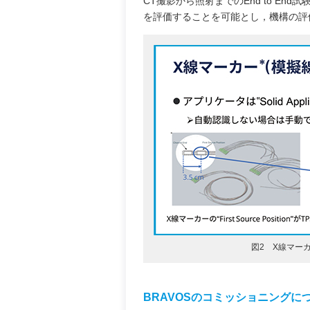
CT撮影から照射までのEnd to E
を評価することを可能とし，機構の評
図2 X線マー
BRAVOSのコミッショニングに